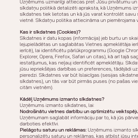
Uzņēmums uzmanīgi attiecas pret Jūsu privātumu un d
sīkdatņu politikā detalizēti apraksta, kā Uzņēmums i
sīkdatnes tiek lietotas un kā jūs varat kontrolēt sav
vietnē. Sīkdatņu politika attiecināma un piemērojama 
Kas ir sīkdatnes (Cookies)?
Sīkdatnes ir datu kopas (informācija) jeb burtu un skai
lejupielādētas un saglabātas Vietnes apmeklētāja ierīc
ierīcē), lai identificētu pārlūkprogrammu (Google Chro
Explorer, Opera, Firefox, Safari un citas), kā arī tajā s
iestatījumus, kas neļauj identificēt apmeklētāju. Sīkda
jūsu iepriekšējas darbības un preferences, tādējādi uz
pieredzi. Sīkdatnes var būt īslaicīgas (sesijas sīkdat
sīkdatnes), un tās var būt pirmās puses (no pašas vie
citām vietnēm).
Kādēļ Uzņēmums izmanto sīkdatnes?
Uzņēmums izmanto sīkdatnes, lai:
Nodrošinātu vietnes darbību un optimizētu veiktspēju
Uzņēmumam saglabāt informāciju par to, kā jūs pārvieto
darboties efektīvi.
Pielāgotu saturu un reklāmas:
Uzņēmums izmanto sīkd
personalizētu saturu un reklāmas, kas atbilst jūsu in