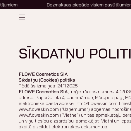
umiem
Bezmaksas piegāde visiem pasūtījumiem
SĪKDATŅU POLIT
FLOWE Cosmetics SIA
Sīkdatņu (Cookies) politika
Pēdējās izmaiņas: 24.11.2025
FLOWE Cosmetics SIA
, reģistrācijas numurs: 40203
adrese: Paparžu iela 4, Jaunmārupe, Mārupes pag., Mār
elektroniskā pasta adrese: info@floweskin.com tīmek
www.floweskin.com (“Uzņēmums”) apņemas nodrošinā
www.floweskin.com (“Vietne”) un tās apmeklētāju pers
un viņu tiesību aizsardzību, apmeklējot Vietni un iepaz
skaitā aizpildot elektroniskos dokumentus.