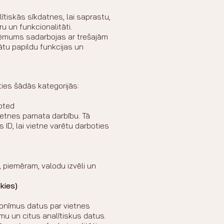
iskās sīkdatnes, lai saprastu,
u un funkcionalitāti.
mums sadarbojas ar trešajām
ātu papildu funkcijas un
ies šādās kategorijās:
epted
 vietnes pamata darbību. Tā
 ID, lai vietne varētu darboties
, piemēram, valodu izvēli un
kies)
nonīmus datus par vietnes
mu un citus analītiskus datus.