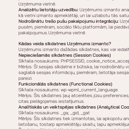
Uzņēmuma vietnē.
Analizētu lietotāju uzvedību:
Uzņēmums izmanto analīt
kā vietni izmanto apmeklētāji, un lai uzlabotu tās satur
Nodrošinātu trešo pušu pakalpojumu integrāciju:
Uzņē
pusēm, piemēram, sociālo tīklu platformām, lai piedāv
pakalpojumus Uzņēmuma vietnē.
Kādas veida sīkdatnes Uzņēmums izmanto?
Uzņēmums izmanto dažādas sīkdatnes, kas var iedalīt
Nepieciešamās sīkdatnes (Session Cookies)
Sīkfaila nosaukums: PHPSESSID, cookie_notice_acc
Mērķis: Šī sesijas sīkdatne ir būtiska, lai nodrošinātu
saglabā sesijas informāciju, piemēram, lietotāja sesijas
pareizi.
Funkcionālās sīkdatnes (Functional Cookies)
Sīkfaila nosaukums: wp-wpml_current_language
Mērķis:
Šīs sīkdatnes ļauj atcerēties jūsu preferences
citas pielāgojamas iestatījumus.
Analītiskās un veiktspējas sīkdatnes (Analytical Coo
Sīkfaila nosaukums: _ga, _gid, _gat
Mērķis: Šīs sīkdatnes tiek izmantotas, lai apkopotu a
lietošanu, tostarp apmeklētāju skaitu, lapu apmeklēju