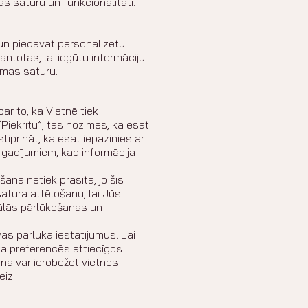
ās saturu un funkcionalitāti.
i un piedāvāt personalizētu
mantotas, lai iegūtu informāciju
āmas saturu.
ar to, ka Vietnē tiek
Piekrītu”, tas nozīmēs, ka esat
tiprināt, ka esat iepazinies ar
 gadījumiem, kad informācija
ana netiek prasīta, jo šīs
atura attēlošanu, lai Jūs
tālās pārlūkošanas un
as pārlūka iestatījumus. Lai
ūka preferencēs attiecīgos
na var ierobežot vietnes
izi.