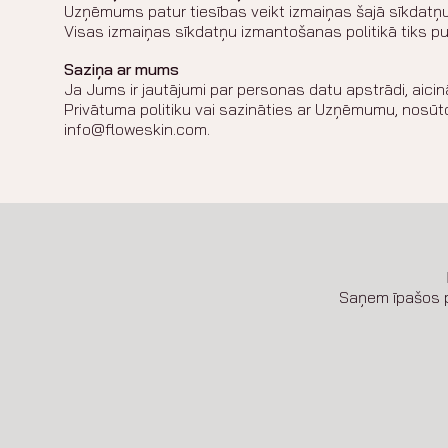
Uzņēmums patur tiesības veikt izmaiņas šajā sīkdatņu
Visas izmaiņas sīkdatņu izmantošanas politikā tiks p
Saziņa ar mums
Ja Jums ir jautājumi par personas datu apstrādi, aic
Privātuma politiku vai sazināties ar Uzņēmumu, nosūt
info@floweskin.com.
Saņem īpašos 