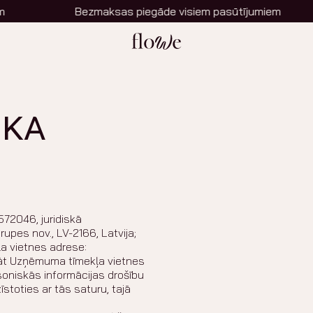
Bezmaksas piegāde visiem pasūtījumiem
IKA
572046, juridiskā
upes nov., LV-2166, Latvija;
ļa vietnes adrese:
t Uzņēmuma tīmekļa vietnes
oniskās informācijas drošību
īstoties ar tās saturu, tajā