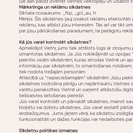
Šie dati palīdz izvērtēt vietnes veiktspēju un uzlabot t
Mārketinga un reklāmu sīkdatnes
Sīkfaila nosaukums: _fbp, _gcl_au, fr
Mērķis: Šīs sīkdatnes ļauj izsekot reklāmu efektivitāt
reklāmu, kas atbilst jūsu interesēm. Tās arī var tikt iz
par jūsu pārlūkošanas paradumiem, lai pielāgotu rekl
Kā jūs varat kontrolēt sīkdatnes?
Apmeklējot Vietni, jums tiek attēlots logs ar ziņojumu p
izmantotas sīkdatnes. Ja Jūs noklikšķināt uz opcijas “
piekritis visām sīkdatnēm, kuras atrodas Vietnē un aps
informāciju par sīkdatnēm, to izmantošanas nolūkiem,
tiek nodota trešajām personām.
Attiecībā uz “nepieciešamajām” sīkdatnēm Jūsu piekriš
sīkdatnes nodrošina pilnīgu un nepārtrauktu Vietnes s
varētu pierakstīties Vietnē un saņemt atbilstošu digi
tiešsaistes lietošanas pieredzi.
Jūs varat kontrolēt un pārvaldīt sīkdatnes, mainot sav
bloķētu vai dzēstu sīkdatnes, Jūs varat iestatīt pārl
ierobežojumus. Jums jāņem vērā, ka sīkdatņu izslēgša
funkcionalitāti un dažas funkcijas var nedarboties pare
Sīkdatņu politikas izmaiņas