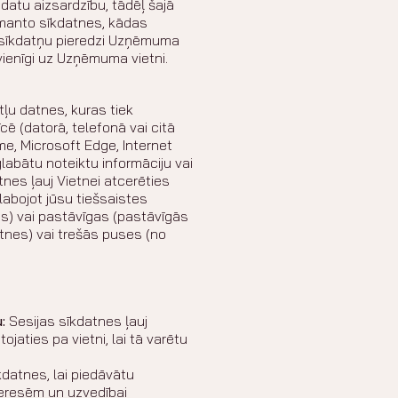
atu aizsardzību, tādēļ šajā
zmanto sīkdatnes, kādas
u sīkdatņu pieredzi Uzņēmuma
vienīgi uz Uzņēmuma vietni.
tļu datnes, kuras tiek
ē (datorā, telefonā vai citā
me, Microsoft Edge, Internet
aglabātu noteiktu informāciju vai
tnes ļauj Vietnei atcerēties
labojot jūsu tiešsaistes
nes) vai pastāvīgas (pastāvīgās
tnes) vai trešās puses (no
:
Sesijas sīkdatnes ļauj
jaties pa vietni, lai tā varētu
atnes, lai piedāvātu
teresēm un uzvedībai