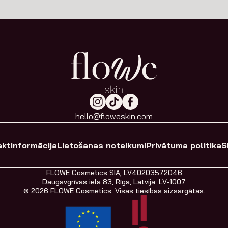
hello@floweskin.com
ktinformācija
Lietošanas noteikumi
Privātuma politika
S
FLOWE Cosmetics SIA, LV40203572046
Daugavgrīvas iela 83, Rīga, Latvija. LV-1007
© 2026 FLOWE Cosmetics. Visas tiesības aizsargātas.