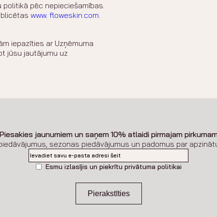
 politikā pēc nepieciešamības.
ublicētas
www. floweskin.com
.
inām iepazīties ar Uzņēmuma
ot jūsu jautājumu uz
Piesakies jaunumiem un saņem 10% atlaidi pirmajam pirkuma
piedāvājumus, sezonas piedāvājumus un padomus par apzināt
E-
pasts
Esmu izlasījis un piekrītu privātuma politikai
Piekrišana